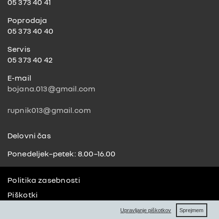
05 373 40 41
Poprodaja
05 373 40 40
Servis
05 373 40 42
E-mail
bojana.013@gmail.com
rupnik013@gmail.com
Delovni čas
Ponedeljek–petek: 8.00–16.00
Politika zasebnosti
Piškotki
F
Pravno obvestilo
*
Delovanje spletne strani
V
X
Upravljanje piškotkov
Sprejmem
Ti piškotki omogočajo pravilno delovanje spletnega