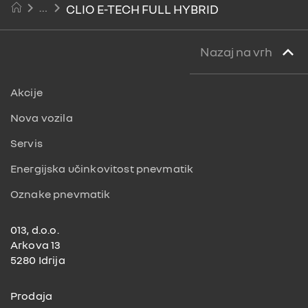
CLIO E-TECH FULL HYBRID
Nazaj na vrh
Akcije
Nova vozila
Servis
Energijska učinkovitost pnevmatik
Oznake pnevmatik
013, d.o.o.
Arkova 13
5280 Idrija
Prodaja